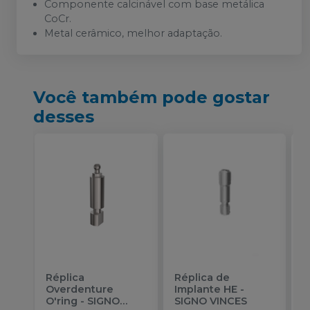
Componente calcinável com base metálica
CoCr.
Metal cerâmico, melhor adaptação.
Você também pode gostar
desses
Réplica
Réplica de
B
Overdenture
Implante HE
-
-
O'ring
-
SIGNO
SIGNO VINCES
E