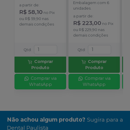
Embalagem com 6
E
a partir de
:
unidades.
p
R$ 58,10
no
Pix
D
a partir de
:
a
ou
R$ 59,90
nas
R$ 223,00
R
no
Pix
demais condições
ou
R$ 229,90
nas
o
demais condições
d
Qtd
:
Qtd
:
Comprar
Comprar
Produto
Produto
Comprar via
Comprar via
WhatsApp
WhatsApp
Não achou algum produto?
Sugira para a
Dental Paulista