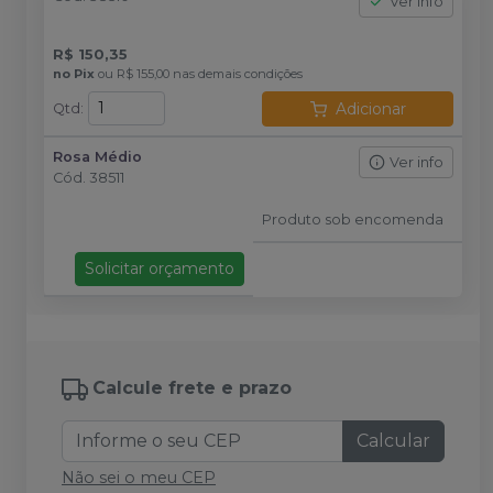
Ver info
R$ 150,35
no
Pix
ou
R$ 155,00
nas demais condições
Adicionar
Qtd
:
Rosa Médio
Ver info
Cód.
38511
Produto sob encomenda
Solicitar orçamento
Calcule frete e prazo
Calcular
Não sei o meu CEP