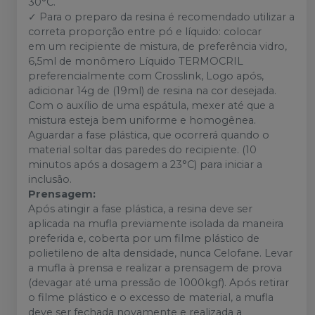
30°C.
✓ Para o preparo da resina é recomendado utilizar a
correta proporção entre pó e líquido: colocar
em um recipiente de mistura, de preferência vidro,
6,5ml de monômero Líquido TERMOCRIL
preferencialmente com Crosslink, Logo após,
adicionar 14g de (19ml) de resina na cor desejada.
Com o auxílio de uma espátula, mexer até que a
mistura esteja bem uniforme e homogênea.
Aguardar a fase plástica, que ocorrerá quando o
material soltar das paredes do recipiente. (10
minutos após a dosagem a 23°C) para iniciar a
inclusão.
Prensagem:
Após atingir a fase plástica, a resina deve ser
aplicada na mufla previamente isolada da maneira
preferida e, coberta por um filme plástico de
polietileno de alta densidade, nunca Celofane. Levar
a mufla à prensa e realizar a prensagem de prova
(devagar até uma pressão de 1000kgf). Após retirar
o filme plástico e o excesso de material, a mufla
deve ser fechada novamente e realizada a