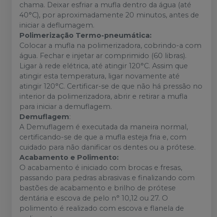
chama. Deixar esfriar a mufla dentro da água (até
40°C), por aproximadamente 20 minutos, antes de
iniciar a deflumagem.
Polimerização Termo-pneumática:
Colocar a mufla na polimerizadora, cobrindo-a com
água. Fechar e injetar ar comprimido (60 libras).
Ligar à rede elétrica, até atingir 120°C. Assim que
atingir esta temperatura, ligar novamente até
atingir 120°C. Certificar-se de que não há pressão no
interior da polimerizadora, abrir e retirar a mufla
para iniciar a demuflagem.
Demuflagem
:
A Demuflagem é executada da maneira normal,
certificando-se de que a mufla esteja fria e, com
cuidado para não danificar os dentes ou a prótese.
Acabamento e Polimento:
O acabamento é iniciado com brocas e fresas,
passando para pedras abrasivas e finalizando com
bastões de acabamento e brilho de prótese
dentária e escova de pelo n° 10,12 ou 27. O
polimento é realizado com escova e flanela de