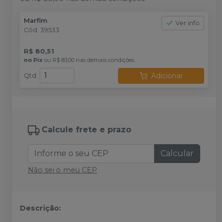
Marfim
Ver info
Cód.
39533
R$ 80,51
no
Pix
ou
R$ 83,00
nas demais condições
Adicionar
Qtd
:
Calcule frete e prazo
Calcular
Não sei o meu CEP
Descrição: