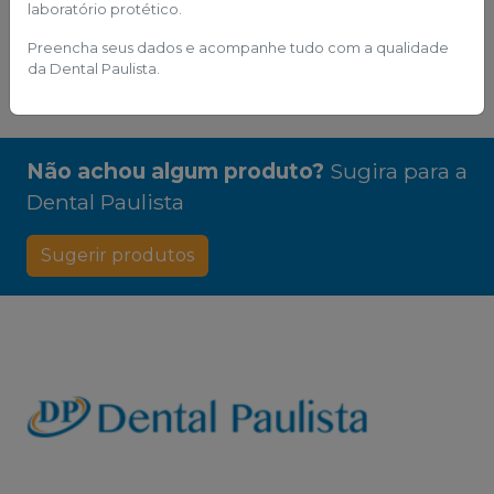
laboratório protético.
Comprar via
Comprar via
WhatsApp
WhatsApp
Preencha seus dados e acompanhe tudo com a qualidade
da Dental Paulista.
Não achou algum produto?
Sugira para a
Dental Paulista
Sugerir produtos