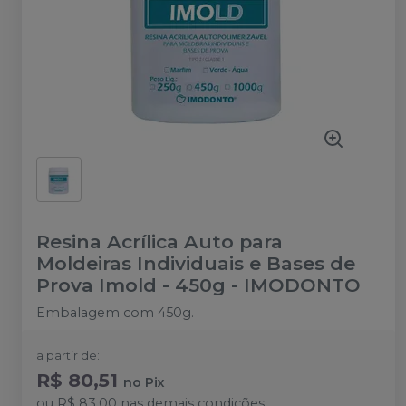
Resina Acrílica Auto para
Moldeiras Individuais e Bases de
Prova Imold - 450g
-
IMODONTO
Embalagem com 450g.
a partir de:
R$ 80,51
no
Pix
ou
R$ 83,00
nas demais condições