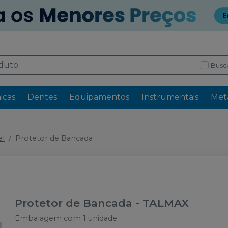
Busc
icas
Dentes
Equipamentos
Instrumentais
Meta
el
Protetor de Bancada
Protetor de Bancada
-
TALMAX
Embalagem com 1 unidade