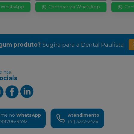
a WhatsApp
Comprar via WhatsApp
Com
lgum produto?
Sugira para a
Dental Paulista
 nas
ociais
ame no
WhatsApp
Atendimento
) 98706-9492
(41) 3222-2426