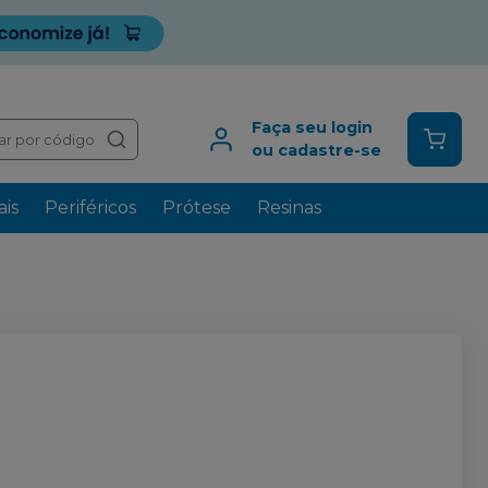
Faça seu login
ar por código
ou cadastre-se
is
Periféricos
Prótese
Resinas