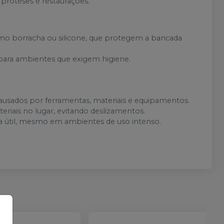
 próteses e restaurações.
como borracha ou silicone, que protegem a bancada
al para ambientes que exigem higiene.
ausados por ferramentas, materiais e equipamentos.
eriais no lugar, evitando deslizamentos.
ida útil, mesmo em ambientes de uso intenso.
×