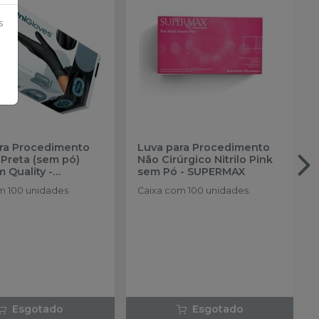
s
ra Procedimento
Luva para Procedimento
a Preta (sem pó)
Não Cirúrgico Nitrilo Pink
 Quality
-
sem Pó
-
SUPERMAX
VES
m 100 unidades
Caixa com 100 unidades.
Esgotado
Esgotado