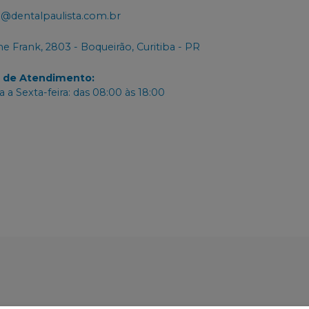
@dentalpaulista.com.br
e Frank, 2803 - Boqueirão, Curitiba - PR
o de Atendimento
:
 a Sexta-feira: das 08:00 às 18:00