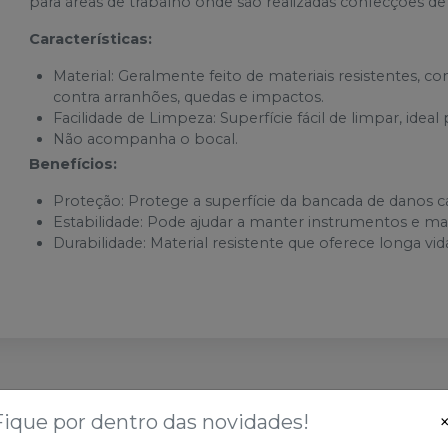
para áreas de trabalho onde são realizadas confecções de
Características:
Material: Geralmente feito de materiais resistentes, 
contra arranhões, quedas e impactos.
Facilidade de Limpeza: Superfície fácil de limpar, ide
Não acompanha o bocal.
Benefícios:
Proteção: Protege a superfície da bancada de danos c
Estabilidade: Pode ajudar a manter instrumentos e mat
Durabilidade: Material resistente que oferece longa v
sses
Fique por dentro das novidades!