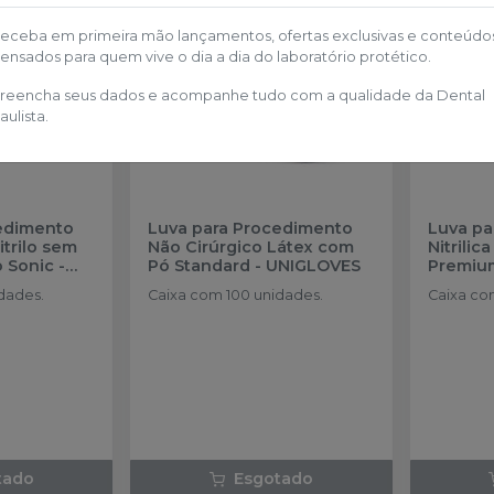
eceba em primeira mão lançamentos, ofertas exclusivas e conteúdo
ensados para quem vive o dia a dia do laboratório protético.
reencha seus dados e acompanhe tudo com a qualidade da Dental
aulista.
edimento
Luva para Procedimento
Luva pa
itrilo sem
Não Cirúrgico Látex com
Nitrilic
o Sonic
-
Pó Standard
-
UNIGLOVES
Premium
UNIGLO
dades.
Caixa com 100 unidades.
Caixa co
tado
Esgotado