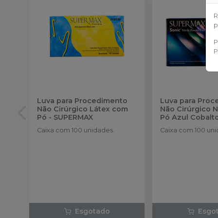
R
p
P
P
Luva para Procedimento
Luva para Proc
Não Cirúrgico Látex com
Não Cirúrgico N
Pó
-
SUPERMAX
Pó Azul Cobalt
SUPERMAX
Caixa com 100 unidades.
Caixa com 100 uni
Esgotado
Esgo