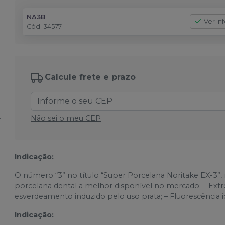
NA3B
Ver in
Cód.
34577
Calcule frete e prazo
Não sei o meu CEP
Indicação:
O número “3” no título “Super Porcelana Noritake EX-3”, r
porcelana dental a melhor disponível no mercado: – Extre
esverdeamento induzido pelo uso prata; – Fluorescência i
Indicação: