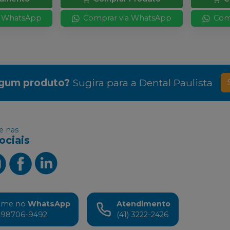
a WhatsApp
Comprar via WhatsApp
Com
lgum produto?
Sugira para a
Dental Paulista
 nas
ociais
ame no
WhatsApp
Atendimento
) 98706-9492
(41) 3222-2426