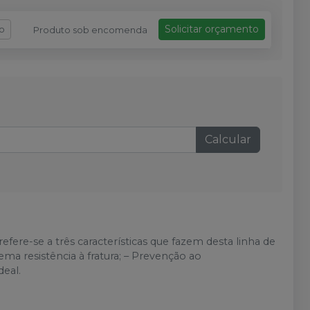
Solicitar orçamento
fo
Produto sob encomenda
Calcular
efere-se a três características que fazem desta linha de
ma resistência à fratura; – Prevenção ao
deal.