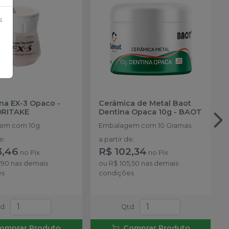
s
na EX-3 Opaco -
Cerâmica de Metal Baot
RITAKE
Dentina Opaca 10g
-
BAOT
em com 10g.
Embalagem com 10 Gramas.
de
:
a partir de
:
3,46
R$ 102,34
no
Pix
no
Pix
,90
nas demais
ou
R$ 105,50
nas demais
es
condições
td
:
Qtd
:
omprar Produto
Comprar Produto