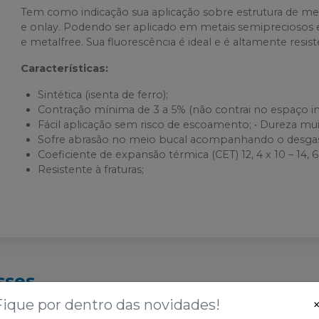
Tem como indicação sua aplicação sobre estrutura de metal
e onlay. Podendo ser aplicado em metais semipreciosos
e metalfree. Sua fluorescência é ideal e é altamente resis
Características:
Sintética (isenta de ferro);
Contração mínima de 3 a 5% (não contrai no espaço int
Fácil aplicação sem risco de escoamento; • Dureza mui
Sofre abrasão no meio bucal acompanhando o desgast
Coeficiente de expansão térmica (CET) 12, 4 x 10 – 14, 6 
Resistente à fraturas;
sses
Fique por dentro das novidades!