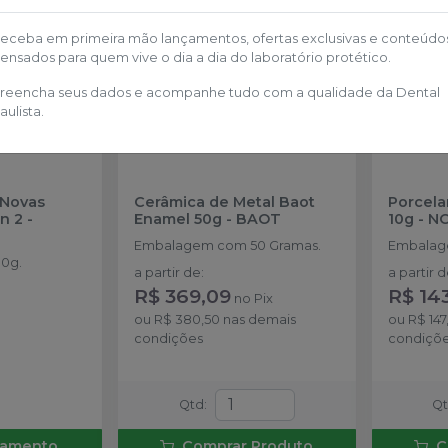
eceba em primeira mão lançamentos, ofertas exclusivas e conteúdo
ensados para quem vive o dia a dia do laboratório protético.
reencha seus dados e acompanhe tudo com a qualidade da Dental
aulista.
 Novas
Cerâmica de Metal Baot
Porcela
n 2
-
Enamel 50g
-
BAOT
10g
-
NO
Embalagem com 50 Gramas.
Embalag
0g.
a partir de
:
a partir 
R$ 369,09
R$ 14
no
Pix
ou
R$ 380,50
nas demais
ou
R$ 147
condições
condiçõ
Qtd
:
Q
rçamento
Comprar Produto
C