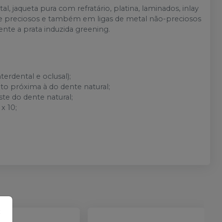
, jaqueta pura com refratário, platina, laminados, inlay
 e preciosos e também em ligas de metal não-preciosos
tente a prata induzida greening.
erdental e oclusal);
to próxima à do dente natural;
e do dente natural;
x 10;
×