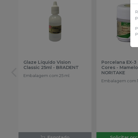
R
p
P
P
Glaze Líquido Vision
Porcelana EX-3
Classic 25ml
-
BRADENT
Cores - Mamelo
NORITAKE
Embalagem com 25 ml.
Embalagem com 1
Esgotado
Solicitar o