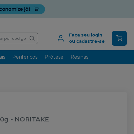
Faça seu login
ar por código
ou cadastre-se
is
Periféricos
Prótese
Resinas
10g
-
NORITAKE