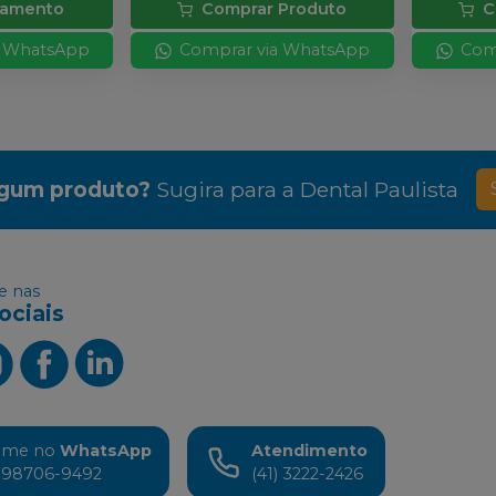
rçamento
Comprar Produto
C
a WhatsApp
Comprar via WhatsApp
Com
lgum produto?
Sugira para a
Dental Paulista
 nas
ociais
ame no
WhatsApp
Atendimento
) 98706-9492
(41) 3222-2426