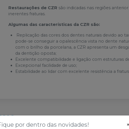
Restaurações de CZR
são indicadas nas regiões anterior 
inerentes fraturas.
Algumas das características da CZR são:
Replicação das cores dos dentes naturais devido ao t
pode-se conseguir a opalescência vista no dente nat
com o brilho da porcelana, a CZR apresenta um des
da dentição oposta;
Excelente compatibilidade e ligação com estruturas de
Excepcional facilidade de uso;
Estabilidade ao lidar com excelente resistência a fratur
sses
Fique por dentro das novidades!