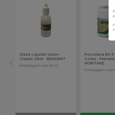
R
p
P
P
Glaze Líquido Vision
Porcelana EX-3
Classic 25ml
-
BRADENT
Cores - Mamelo
NORITAKE
Embalagem com 25 ml.
Embalagem com 1