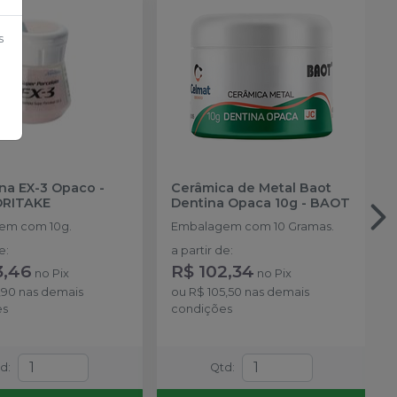
s
na EX-3 Opaco -
Cerâmica de Metal Baot
RITAKE
Dentina Opaca 10g
-
BAOT
em com 10g.
Embalagem com 10 Gramas.
de
:
a partir de
:
3,46
R$ 102,34
no
Pix
no
Pix
,90
nas demais
ou
R$ 105,50
nas demais
es
condições
td
:
Qtd
: