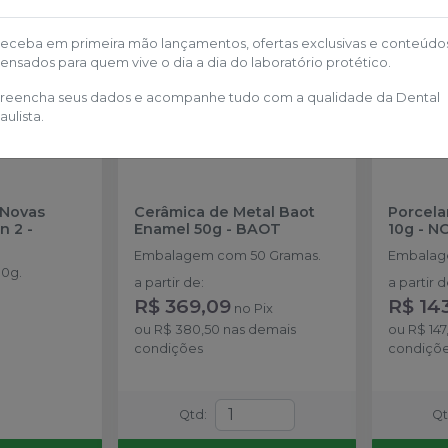
eceba em primeira mão lançamentos, ofertas exclusivas e conteúdo
ensados para quem vive o dia a dia do laboratório protético.
reencha seus dados e acompanhe tudo com a qualidade da Dental
aulista.
 Novas
Cerâmica de Metal Baot
Porcela
n 2
-
Enamel 50g
-
BAOT
10g
-
NO
Embalagem com 50 Gramas.
Embalag
0g.
a partir de
:
a partir 
R$ 369,09
R$ 14
no
Pix
ou
R$ 380,50
nas demais
ou
R$ 147
condições
condiçõ
Qtd
:
Q