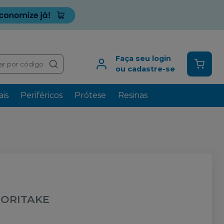
Faça seu login
ar por código
ou cadastre-se
is
Periféricos
Prótese
Resinas
ORITAKE