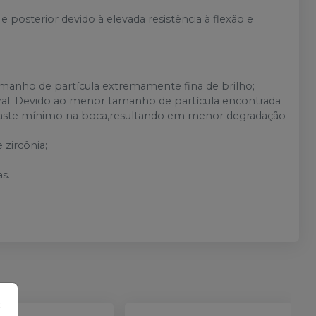
e posterior devido à elevada resistência à flexão e
amanho de partícula extremamente fina de brilho;
ural. Devido ao menor tamanho de partícula encontrada
gaste mínimo na boca,resultando em menor degradação
 zircônia;
as.
×