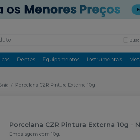
Busc
icas
Dentes
Equipamentos
Instrumentais
Meta
ônia
Porcelana CZR Pintura Externa 10g
Porcelana CZR Pintura Externa 10g
-
N
Embalagem com 10g.