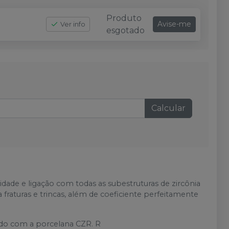
Produto
Avise-me
Ver info
esgotado
Calcular
ade e ligação com todas as subestruturas de zircônia
a fraturas e trincas, além de coeficiente perfeitamente
çado com a porcelana CZR. R