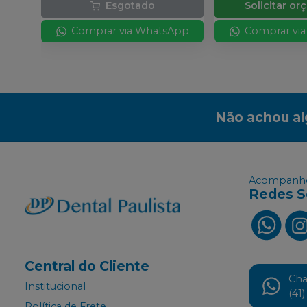
Esgotado
Solicitar o
Comprar via WhatsApp
Comprar vi
Não achou a
Acompanhe
Redes S
Central do Cliente
Ch
Institucional
(41
Política de Frete