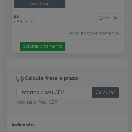
Avise-me
E3
Ver info
Cód.
35107
Produto sob encomenda
Solicitar orçamento
Calcule frete e prazo
Calcular
Não sei o meu CEP
Indicação: