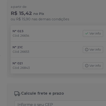
a partir de:
R$ 15,42
no
Pix
ou
R$ 15,90
nas demais condições
N° 023
Ver info
Cód.
26654
N° 21C
Ver info
Cód.
26653
N° 021
Ver info
Cód.
26843
Calcule frete e prazo