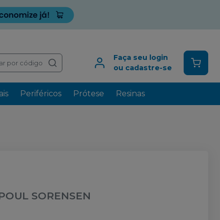
Faça seu login
ar por código
ou cadastre-se
is
Periféricos
Prótese
Resinas
POUL SORENSEN