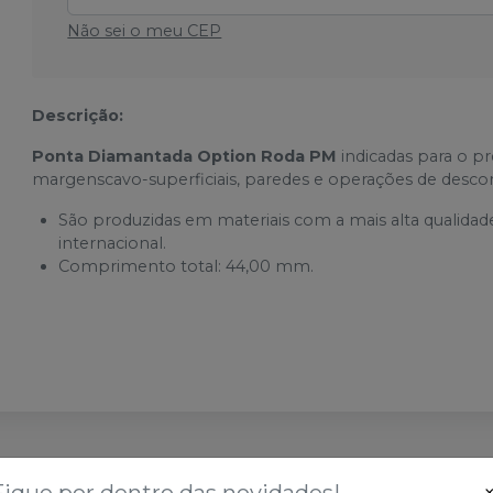
Não sei o meu CEP
Descrição:
Ponta Diamantada Option Roda PM
indicadas para o pr
margenscavo-superficiais, paredes e operações de descor
São produzidas em materiais com a mais alta qualidad
internacional.
Comprimento total: 44,00 mm.
sses