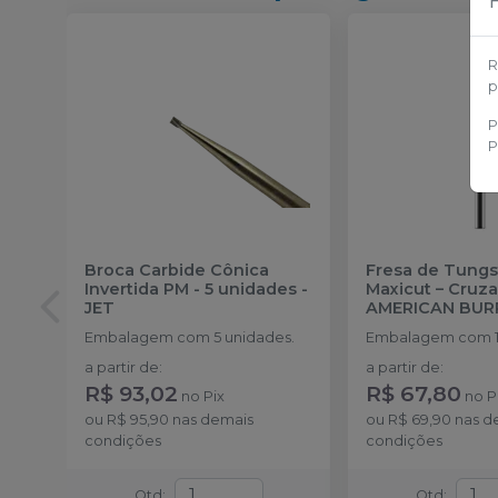
R
p
P
P
Broca Carbide Cônica
Fresa de Tungs
Invertida PM - 5 unidades
-
Maxicut – Cruz
JET
AMERICAN BUR
Embalagem com 5 unidades.
Embalagem com 1
a partir de
:
a partir de
:
R$ 93,02
R$ 67,80
no
Pix
no
P
ou
R$ 95,90
nas demais
ou
R$ 69,90
nas d
condições
condições
Qtd
:
Qtd
: