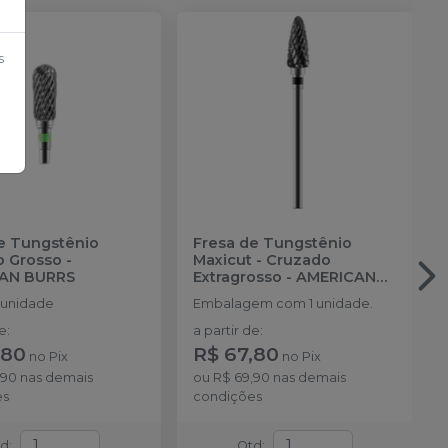
×
s
e Tungstênio
Fresa de Tungstênio
o Grosso
-
Maxicut - Cruzado
AN BURRS
Extragrosso
-
AMERICAN
BURRS
1 unidade
Embalagem com 1 unidade.
de
:
a partir de
:
,80
R$ 67,80
no
Pix
no
Pix
,90
nas demais
ou
R$ 69,90
nas demais
es
condições
td
:
Qtd
: