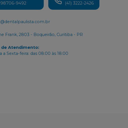
) 98706-9492
(41) 3222-2426
@dentalpaulista.com.br
e Frank, 2803 - Boqueirão, Curitiba - PR
o de Atendimento
:
 a Sexta-feira: das 08:00 às 18:00