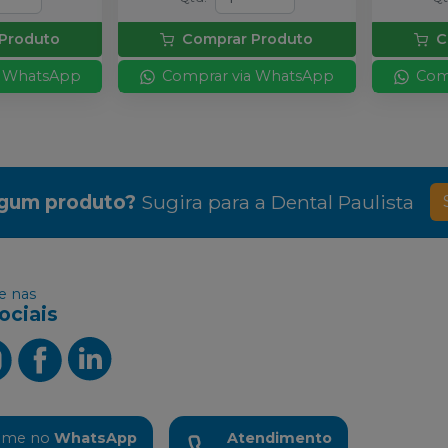
Produto
Comprar Produto
C
a WhatsApp
Comprar via WhatsApp
Com
lgum produto?
Sugira para a
Dental Paulista
 nas
ociais
ame no
WhatsApp
Atendimento