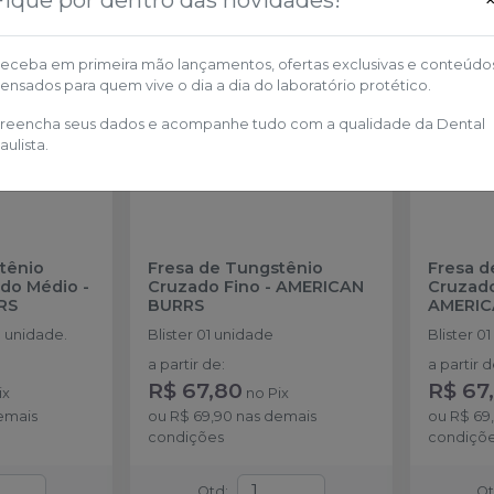
Fique por dentro das novidades!
eceba em primeira mão lançamentos, ofertas exclusivas e conteúdo
ensados para quem vive o dia a dia do laboratório protético.
reencha seus dados e acompanhe tudo com a qualidade da Dental
aulista.
tênio
Fresa de Tungstênio
Fresa d
ado Médio
-
Cruzado Fino
-
AMERICAN
Cruzad
RS
BURRS
AMERIC
 unidade.
Blister 01 unidade
Blister 0
a partir de
:
a partir 
R$ 67,80
R$ 67
ix
no
Pix
emais
ou
R$ 69,90
nas demais
ou
R$ 69
condições
condiçõ
Qtd
:
Q