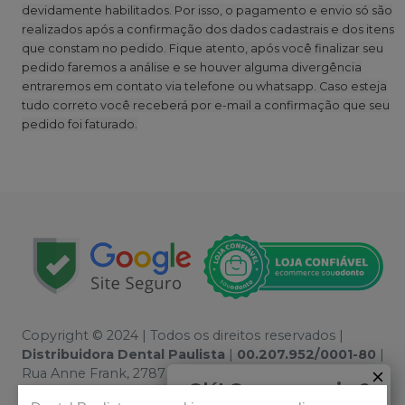
devidamente habilitados. Por isso, o pagamento e envio só são
realizados após a confirmação dos dados cadastrais e dos itens
que constam no pedido. Fique atento, após você finalizar seu
pedido faremos a análise e se houver alguma divergência
entraremos em contato via telefone ou whatsapp. Caso esteja
tudo correto você receberá por e-mail a confirmação que seu
pedido foi faturado.
Copyright © 2024 | Todos os direitos reservados |
Distribuidora Dental Paulista
|
00.207.952/0001-80
|
Rua Anne Frank, 2787 - Boqueirão, Curitiba / PR, 81650-
Olá! Quer negociar?
020 | Política de Privacidade e Segurança - Fotos