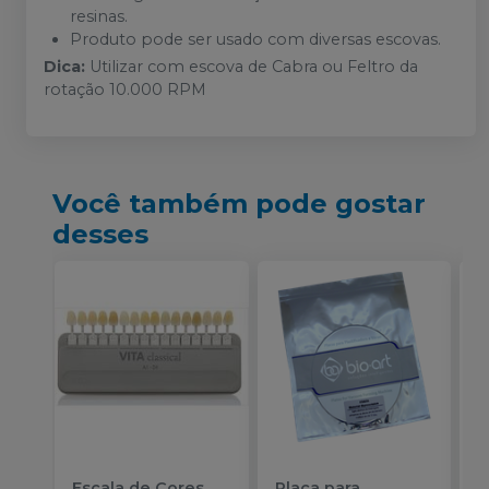
resinas.
Produto pode ser usado com diversas escovas.
Dica:
Utilizar com escova de Cabra ou Feltro da
rotação 10.000 RPM
Você também pode gostar
desses
Escala de Cores
Placa para
K