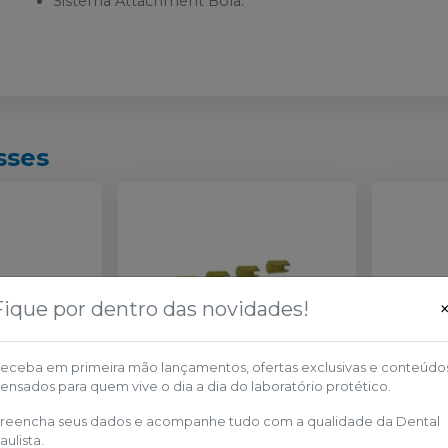
Sistema Attachment Bola.
sses
Fique por dentro das novidades!
eceba em primeira mão lançamentos, ofertas exclusivas e conteúdo
ensados para quem vive o dia a dia do laboratório protético.
lante HE
-
Barra Clip Amarela
-
SIGNO
Ucla Ca
reencha seus dados e acompanhe tudo com a qualidade da Dental
VINCES
Injetad
aulista.