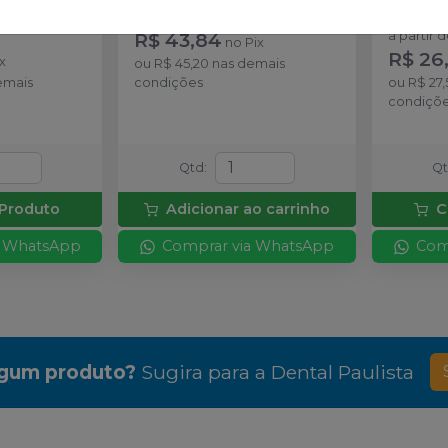
 unidade.
Embalagem com 1 unidade.
Embalage
R$ 43,84
a partir 
no
Pix
R$ 26
x
ou
R$ 45,20
nas demais
emais
condições
ou
R$ 27,
condiçõ
Qtd
:
Q
Produto
Adicionar ao carrinho
C
a WhatsApp
Comprar via WhatsApp
Com
lgum produto?
Sugira para a
Dental Paulista