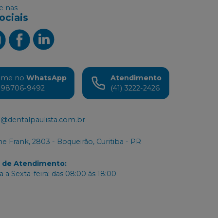
 nas
ociais
ame no
WhatsApp
Atendimento
) 98706-9492
(41) 3222-2426
@dentalpaulista.com.br
e Frank, 2803 - Boqueirão, Curitiba - PR
o de Atendimento
:
 a Sexta-feira: das 08:00 às 18:00