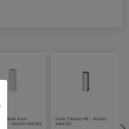
×
s
lcinável Pom
Ucla Titânio HE
-
SIGNO
a HE
-
SIGNO VINCES
VINCES