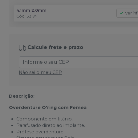
4.1mm 2.0mm
Ver in
Cód.
33174
Calcule frete e prazo
Não sei o meu CEP
Descrição:
Overdenture O'ring com Fêmea
Componente em titânio.
Parafusado direto ao implante.
Prótese overdenture.