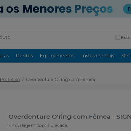
Busc
icas
Dentes
Equipamentos
Instrumentais
Meta
rotético
Overdenture O'ring com Fêmea
Overdenture O'ring com Fêmea
-
SIG
Embalagem com 1 unidade.