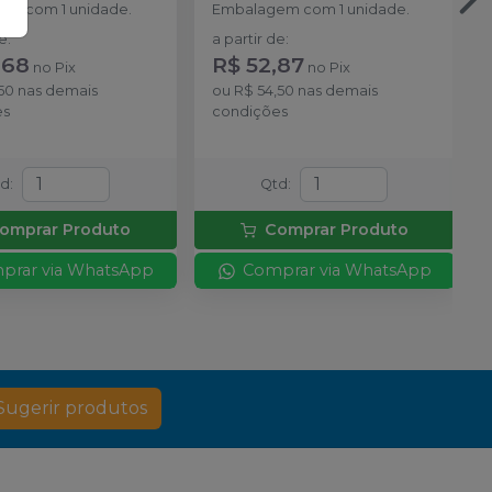
m com 1 unidade.
Embalagem com 1 unidade.
de
:
a partir de
:
,68
R$ 52,87
no
Pix
no
Pix
50
nas demais
ou
R$ 54,50
nas demais
es
condições
td
:
Qtd
:
omprar Produto
Comprar Produto
prar via WhatsApp
Comprar via WhatsApp
Sugerir produtos