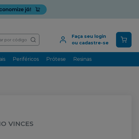
Faça seu login
ar por código
ou cadastre-se
is
Periféricos
Prótese
Resinas
NO VINCES