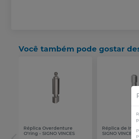
Você também pode gostar de
R
p
Réplica Overdenture
Réplica de Imp
P
O'ring
-
SIGNO VINCES
SIGNO VINCES
P