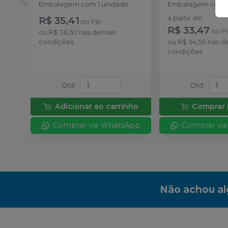
Embalagem com 1 unidade.
Embalagem com 1
R$ 35,41
a partir de
:
no
Pix
R$ 33,47
no
Pi
ou
R$ 36,50
nas demais
condições
ou
R$ 34,50
nas d
condições
Qtd
:
Qtd
:
Adicionar ao carrinho
Comprar 
Comprar via WhatsApp
Comprar vi
Não achou a