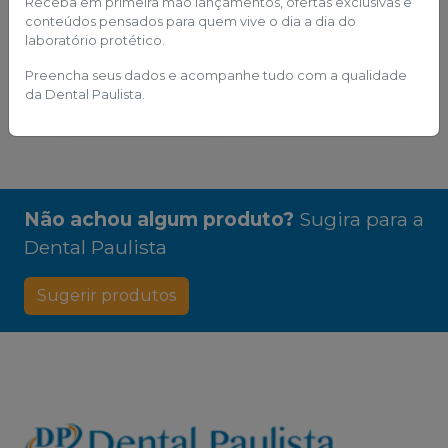
Receba em primeira mão lançamentos, ofertas exclusivas e
Adicionar ao
conteúdos pensados para quem vive o dia a dia do
Esgotado
carrinho
laboratório protético.
Preencha seus dados e acompanhe tudo com a qualidade
Comprar via
Comprar via
da Dental Paulista.
WhatsApp
WhatsApp
Não achou algum produto?
Sugira para a
Dental Paulista
Sugerir produtos