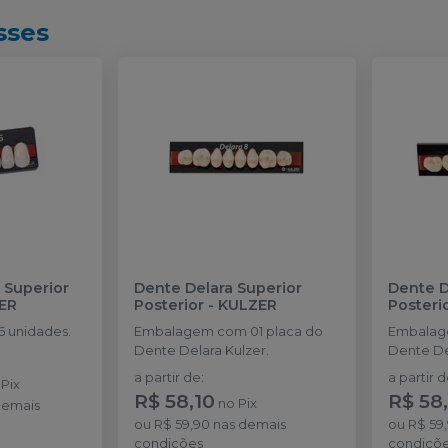
sses
 Superior
Dente Delara Superior
Dente D
ER
Posterior
-
KULZER
Posteri
 unidades.
Embalagem com 01 placa do
Embalag
Dente Delara Kulzer.
Dente De
a partir de
:
a partir 
o
Pix
R$ 58,10
R$ 58
no
Pix
demais
ou
R$ 59,90
nas demais
ou
R$ 59
condições
condiçõ