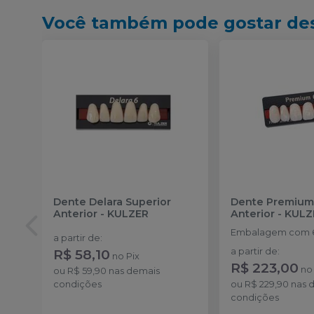
Você também pode gostar de
Dente Delara Superior
Dente Premium
Anterior
-
KULZER
Anterior
-
KULZ
Embalagem com 6
a partir de
:
R$ 58,10
a partir de
:
no
Pix
R$ 223,00
n
ou
R$ 59,90
nas demais
condições
ou
R$ 229,90
nas 
condições