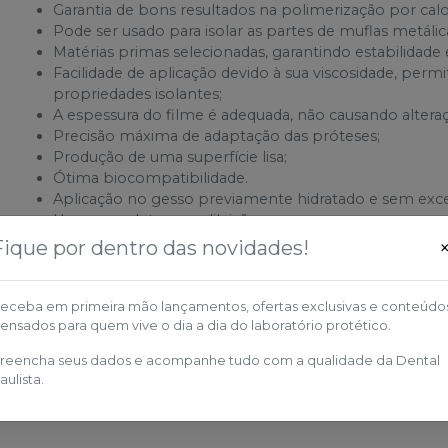
Garantia de bons resultados na polimerização por cal
Pode ser usado para isolar as partes de muflas metálic
Matérias primas selecionadas, garantindo estabilidade
Facilidade de aplicação devido à sua viscosidade, perm
propriedades isolantes;
A espessura do filme é adequada, não causando altera
Precisão máxima de adaptação das próteses;
Produção de uma superfície lisa;
Ótima biocompatibilidade.
Aplicação no gesso previamente hidratado e sem exce
Usar o produto sem diluição;
Fique por dentro das novidades!
Composição
:
Alginato de Potássio
Conservantes
eceba em primeira mão lançamentos, ofertas exclusivas e conteúdo
Água
ensados para quem vive o dia a dia do laboratório protético.
reencha seus dados e acompanhe tudo com a qualidade da Dental
aulista.