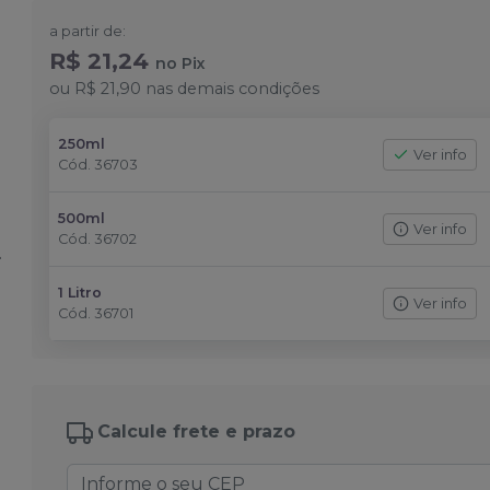
a partir de:
R$ 21,24
no
Pix
ou
R$ 21,90
nas demais condições
250ml
Ver info
Cód.
36703
500ml
Ver info
Cód.
36702
1 Litro
Ver info
Cód.
36701
Calcule frete e prazo