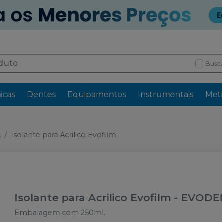
Busc
icas
Dentes
Equipamentos
Instrumentais
Meta
s
Isolante para Acrilico Evofilm
Isolante para Acrilico Evofilm
-
EVODE
Embalagem com 250ml.