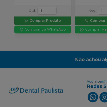
Qtd
:
Qtd
:
Comprar Produto
Comprar 
Comprar via WhatsApp
Comprar vi
Não achou a
Acompanhe
Redes S