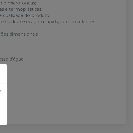
or e micro-ondas;
as e termoplásticas;
 e qualidade do produto;
ite fluidez e secagem rápida, com excelentes
ções dimensionais;
sso d’água;
×
s