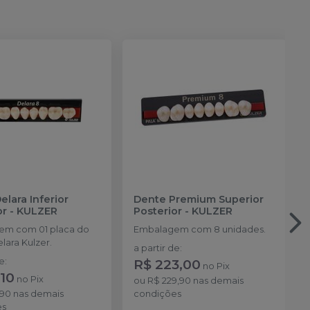
elara Inferior
Dente Premium Superior
or
-
KULZER
Posterior
-
KULZER
em com 01 placa do
Embalagem com 8 unidades.
lara Kulzer.
a partir de
:
de
:
R$ 223,00
no
Pix
,10
no
Pix
ou
R$ 229,90
nas demais
,90
nas demais
condições
es