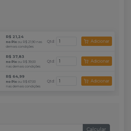
R$ 21,24
Adicionar
Qtd
:
no
Pix
ou
R$ 21,90
nas
demais condições
R$ 37,83
Adicionar
Qtd
:
no
Pix
ou
R$ 39,00
nas demais condições
R$ 64,99
Adicionar
Qtd
:
no
Pix
ou
R$ 67,00
nas demais condições
Calcular