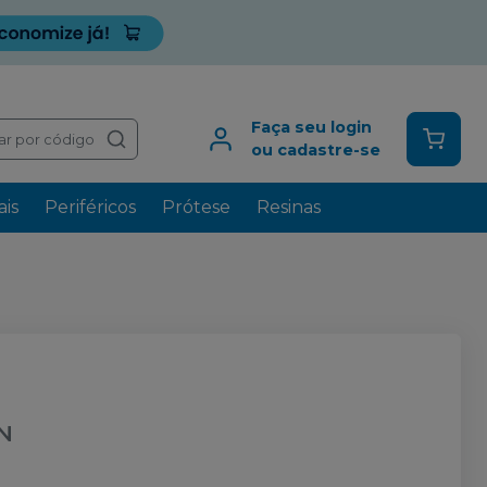
Faça seu login
ar por código
ou cadastre-se
is
Periféricos
Prótese
Resinas
N