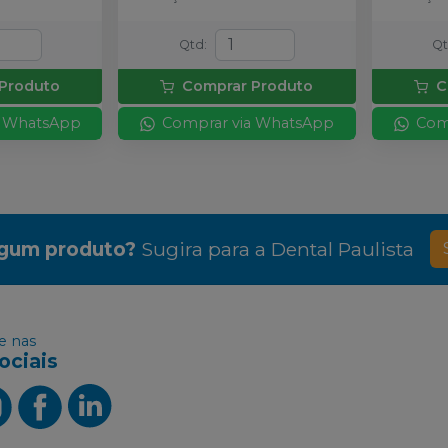
Qtd
:
Q
Produto
Comprar Produto
C
a WhatsApp
Comprar via WhatsApp
Com
lgum produto?
Sugira para a
Dental Paulista
 nas
ociais