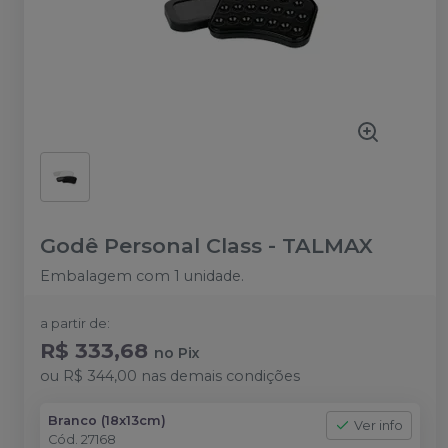
Godê Personal Class
-
TALMAX
Embalagem com 1 unidade.
a partir de:
R$ 333,68
no
Pix
ou
R$ 344,00
nas demais condições
Branco (18x13cm)
Ver info
Cód.
27168