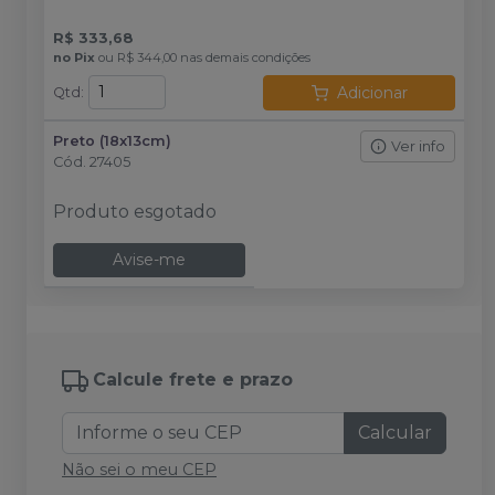
R$ 333,68
no
Pix
ou
R$ 344,00
nas demais condições
Adicionar
Qtd
:
Preto (18x13cm)
Ver info
Cód.
27405
Produto esgotado
Avise-me
Calcule frete e prazo
Calcular
Não sei o meu CEP