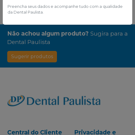
Preencha seus dados e acompanhe tudo com a qualidade
da Dental Paulista.
Não achou algum produto?
Sugira para a
Dental Paulista
Sugerir produtos
Central do Cliente
Privacidade e