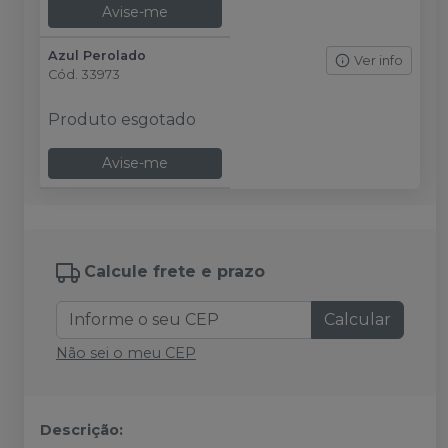
Avise-me
Azul Perolado
Ver info
Cód.
33973
Produto esgotado
Avise-me
Calcule frete e prazo
Calcular
Não sei o meu CEP
Descrição: