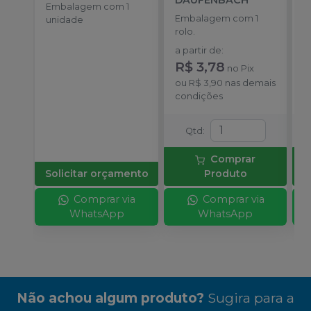
DAUFENBACH
Embalagem com 1
E
Embalagem com 1
unidade
r
rolo.
a
a partir de
:
R
R$ 3,78
no
Pix
o
ou
R$ 3,90
nas demais
d
condições
Qtd
:
Comprar
Solicitar orçamento
Produto
Comprar via
Comprar via
WhatsApp
WhatsApp
Não achou algum produto?
Sugira para a