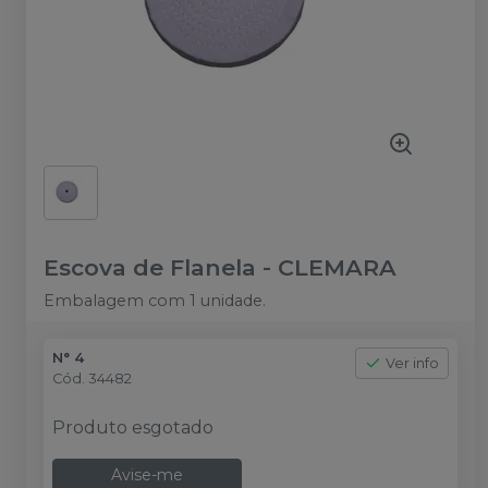
Escova de Flanela
-
CLEMARA
Embalagem com 1 unidade.
N° 4
Ver info
Cód.
34482
Produto esgotado
Avise-me