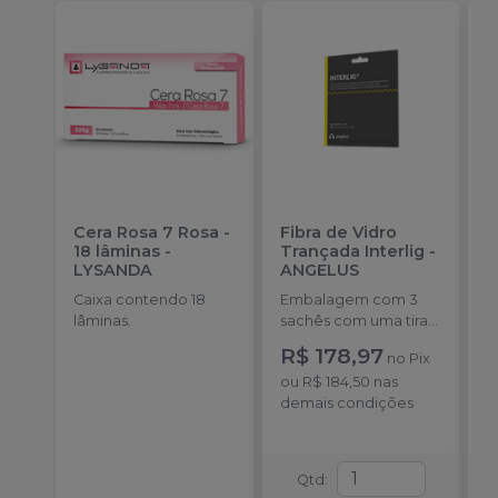
Cera Rosa 7 Rosa -
Fibra de Vidro
P
18 lâminas
-
Trançada Interlig
-
M
LYSANDA
ANGELUS
A
Caixa contendo 18
Embalagem com 3
E
lâminas.
sachês com uma tira
u
de fibra trançada de
R$ 178,97
R
no
Pix
8,5 cm cada
ou
R$ 184,50
nas
o
demais condições
d
Qtd
: