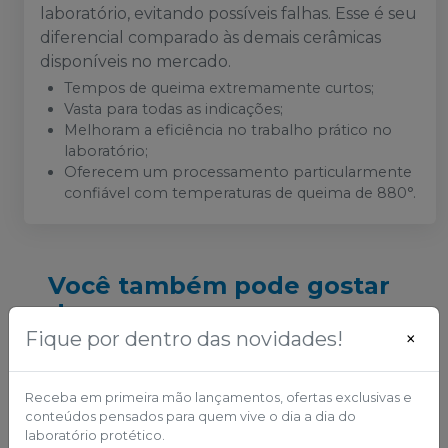
laboratório, evitando possíveis falhas. Esse é seu
diferencial comparado às demais cerâmicas
disponíveis no mercado.
Tempos de queima extremamente curtos;
Vasta para todas as indicações;
Melhoram a eficiência no trabalho prático no
laboratório;
Oferecem um processamento particularmente
confiável com temperaturas de queima de 880°.
Você também pode gostar
desses
Fique por dentro das novidades!
×
Receba em primeira mão lançamentos, ofertas exclusivas e
conteúdos pensados para quem vive o dia a dia do
laboratório protético.