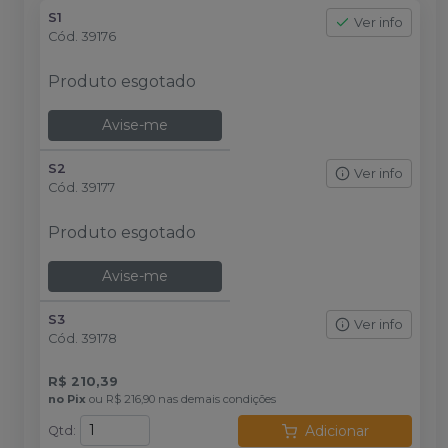
S1
Ver info
Cód.
39176
Produto esgotado
Avise-me
S2
Ver info
Cód.
39177
Produto esgotado
Avise-me
S3
Ver info
Cód.
39178
R$ 210,39
no
Pix
ou
R$ 216,90
nas demais condições
Adicionar
Qtd
: