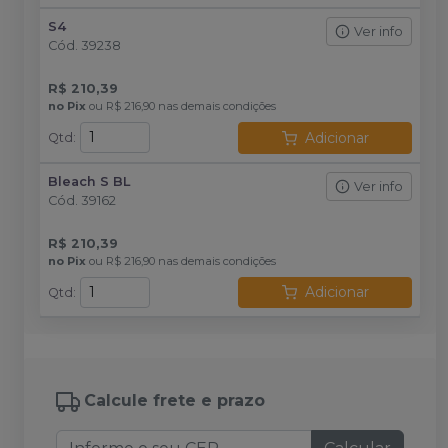
S4
Ver info
Cód.
39238
R$ 210,39
no
Pix
ou
R$ 216,90
nas demais condições
Adicionar
Qtd
:
Bleach S BL
Ver info
Cód.
39162
R$ 210,39
no
Pix
ou
R$ 216,90
nas demais condições
Adicionar
Qtd
:
Calcule frete e prazo