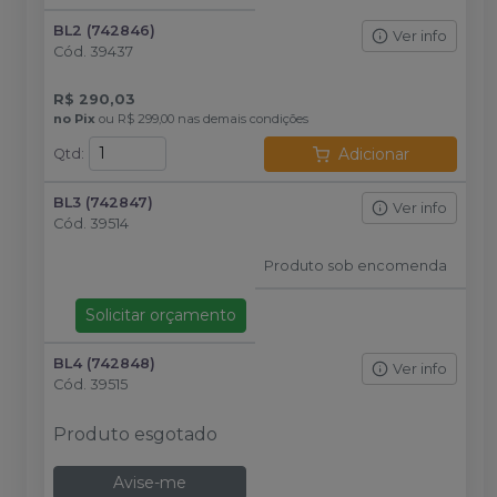
BL2 (742846)
Ver info
Cód.
39437
R$ 290,03
no
Pix
ou
R$ 299,00
nas demais condições
Adicionar
Qtd
:
BL3 (742847)
Ver info
Cód.
39514
Produto sob encomenda
Solicitar orçamento
BL4 (742848)
Ver info
Cód.
39515
Produto esgotado
Avise-me