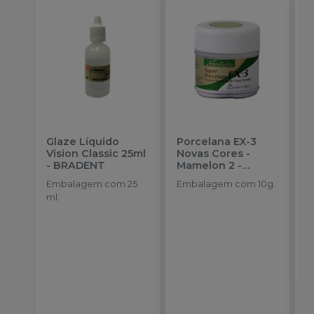
Glaze Líquido
Porcelana EX-3
C
Vision Classic 25ml
Novas Cores -
B
-
BRADENT
Mamelon 2
-
NORITAKE
Embalagem com 25
Embalagem com 10g.
E
ml.
G
a
o
d