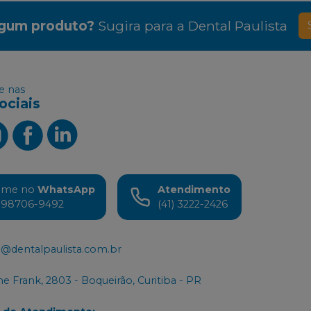
lgum produto?
Sugira para a
Dental Paulista
 nas
ociais
ame no
WhatsApp
Atendimento
) 98706-9492
(41) 3222-2426
@dentalpaulista.com.br
e Frank, 2803 - Boqueirão, Curitiba - PR