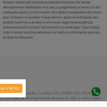
Nossas vendas são exclusivas para profissionais da saúde
devidamente habilitados. Por isso, o pagamento e envio só são
realizados após a confirmação dos dados cadastrais e dos itens
que constam no pedido. Fique atento, após você finalizar seu
pedido faremos a análise e se houver alguma divergência
entraremos em contato via telefone ou whatsapp. Caso esteja
tudo correto você receberá por e-mail a confirmação que seu
pedido foi faturado.
uar e fechar
k, 2787 - Boqueirão, Curitiba / PR, 81650-020 | Política de
es. Em caso de divergência de preços no site, o valor válido
 grandes volumes pelo site.