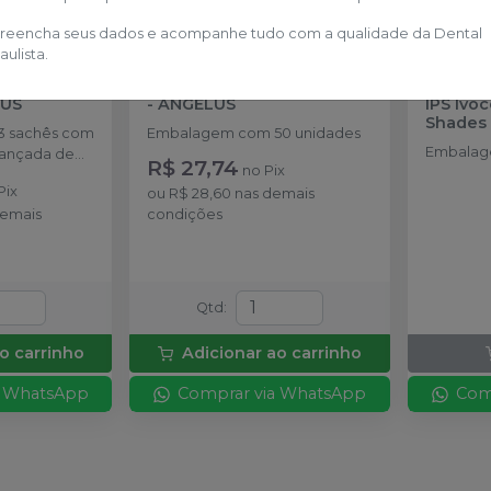
reencha seus dados e acompanhe tudo com a qualidade da Dental
aulista.
Trançada
Pino Para Moldagem Pinjet
Escala 
US
-
ANGELUS
IPS Ivo
Shades
 sachês com
Embalagem com 50 unidades
Embalage
trançada de
R$ 27,74
no
Pix
Pix
ou
R$ 28,60
nas demais
demais
condições
Qtd
:
o carrinho
Adicionar ao carrinho
a WhatsApp
Comprar via WhatsApp
Com