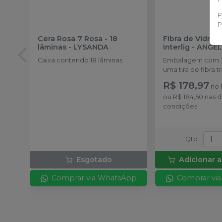
P
P
Cera Rosa 7 Rosa - 18
Fibra de Vidro 
lâminas
-
LYSANDA
Interlig
-
ANGEL
Caixa contendo 18 lâminas.
Embalagem com 3
uma tira de fibra 
8,5 cm cada
R$ 178,97
no
ou
R$ 184,50
nas 
condições
Qtd
:
Esgotado
Adicionar a
Comprar via WhatsApp
Comprar vi