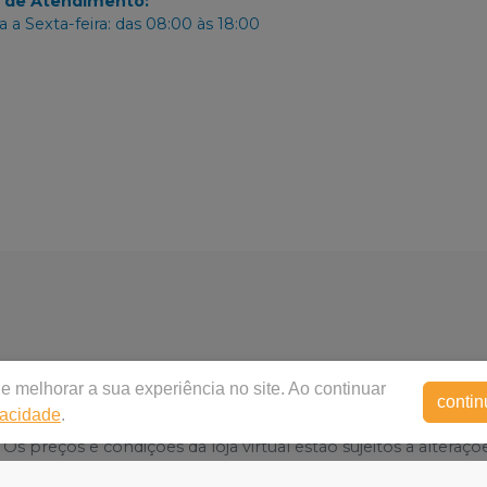
o de Atendimento
:
 a Sexta-feira: das 08:00 às 18:00
e melhorar a sua experiência no site. Ao continuar
contin
vacidade
.
buidora Dental Paulista
|
00.207.952/0001-80
| Rua Anne Fran
Os preços e condições da loja virtual estão sujeitos a alteraçõ
por isso nos reservamos o direito de não atender compras de