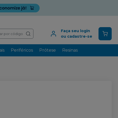
Faça seu login
ar por código
ou cadastre-se
is
Periféricos
Prótese
Resinas