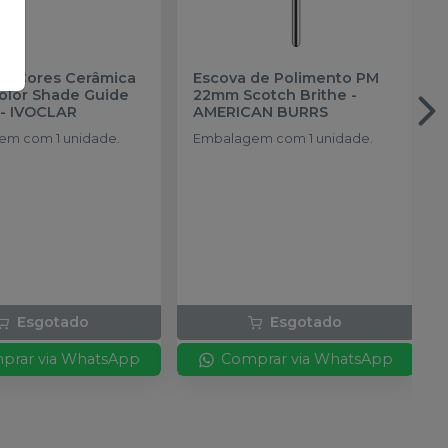
de Cores Cerâmica
Escova de Polimento PM
color Shade Guide
22mm Scotch Brithe
-
-
IVOCLAR
AMERICAN BURRS
m com 1 unidade.
Embalagem com 1 unidade.
Esgotado
Esgotado
prar via WhatsApp
Comprar via WhatsApp