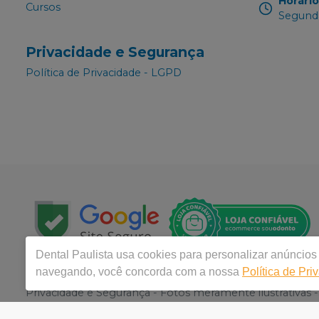
Horári
Cursos
Segunda
Privacidade e Segurança
Política de Privacidade - LGPD
Dental Paulista
usa cookies para personalizar anúncios 
navegando, você concorda com a nossa
Política de Pri
Copyright © 2024 | Todos os direitos reservados |
Distri
Privacidade e Segurança - Fotos meramente ilustrativas - 
é o do Carrinho de Compra. Não vendemos por atacado, 