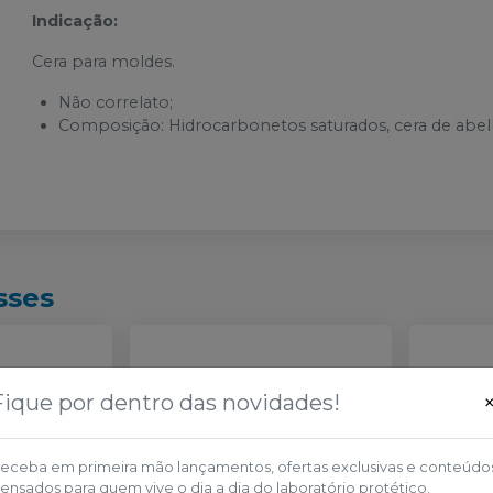
Indicação:
Cera para moldes.
Não correlato;
Composição: Hidrocarbonetos saturados, cera de abel
sses
Fique por dentro das novidades!
eceba em primeira mão lançamentos, ofertas exclusivas e conteúdo
ensados para quem vive o dia a dia do laboratório protético.