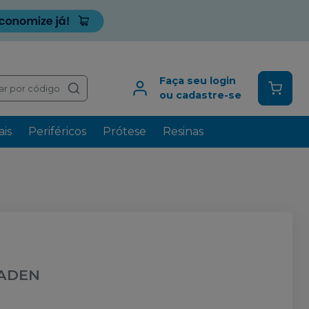
Faça seu login
ar por código
ou cadastre-se
is
Periféricos
Prótese
Resinas
ADEN