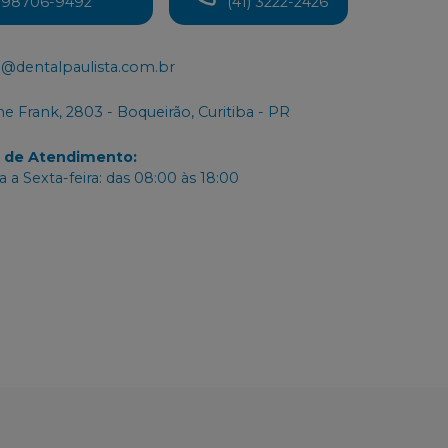
) 98706-9492
(41) 3222-2426
@dentalpaulista.com.br
e Frank, 2803 - Boqueirão, Curitiba - PR
o de Atendimento
:
 a Sexta-feira: das 08:00 às 18:00