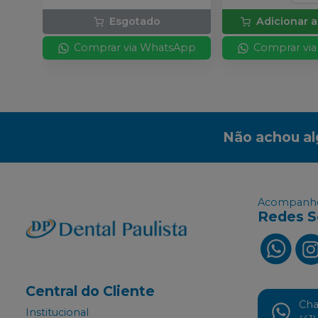
Esgotado
Adicionar a
Comprar via WhatsApp
Comprar vi
Não achou a
Acompanhe
Redes S
Central do Cliente
Ch
Institucional