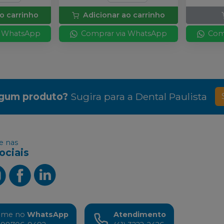
o carrinho
Adicionar ao carrinho
a WhatsApp
Comprar via WhatsApp
Com
lgum produto?
Sugira para a
Dental Paulista
 nas
ociais
ame no
WhatsApp
Atendimento