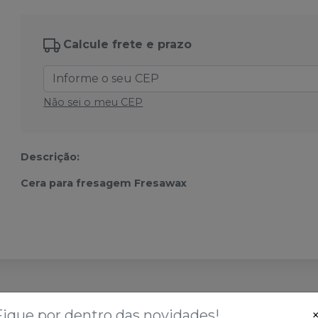
Calcule frete e prazo
Não sei o meu CEP
Descrição:
Cera para fresagem Fresawax
sses
Fique por dentro das novidades!