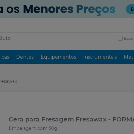
Busc
icas
Dentes
Equipamentos
Instrumentais
Meta
Fresawax
Cera para Fresagem Fresawax
-
FORM
Embalagem com 50g