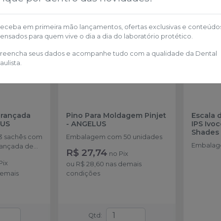
eceba em primeira mão lançamentos, ofertas exclusivas e conteúdo
ensados para quem vive o dia a dia do laboratório protético.
reencha seus dados e acompanhe tudo com a qualidade da Dental
aulista.
Trançada
Pino Para Moldagem Pinjet
Escala 
US
-
ANGELUS
IPS Ivo
Shades
 sachês com
Embalagem com 50 unidades
Embalage
trançada de
R$ 27,74
no
Pix
Pix
ou
R$ 28,60
nas demais
demais
condições
Qtd
: