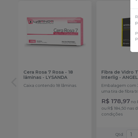
R
p
P
P
Cera Rosa 7 Rosa - 18
Fibra de Vidro 
lâminas
-
LYSANDA
Interlig
-
ANGEL
Caixa contendo 18 lâminas.
Embalagem com 3
uma tira de fibra 
8,5 cm cada
R$ 178,97
no
ou
R$ 184,50
nas 
condições
Qtd
: