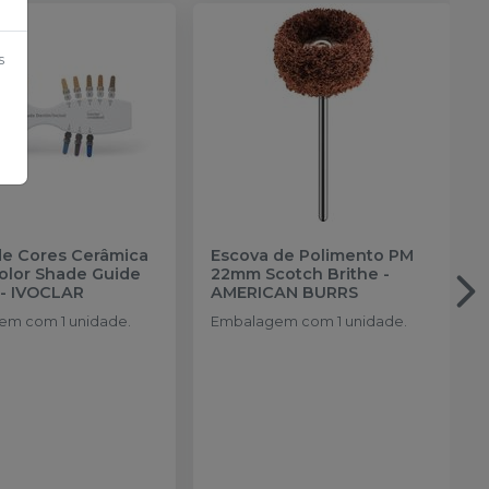
s
de Cores Cerâmica
Escova de Polimento PM
color Shade Guide
22mm Scotch Brithe
-
-
IVOCLAR
AMERICAN BURRS
m com 1 unidade.
Embalagem com 1 unidade.