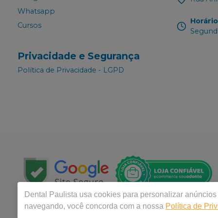
Whatsapp
Horári
Cursos
Segunda
Privacidade e Segurança
Política de Privacidade - LGPD
Dental Paulista
usa cookies para personalizar anúncios 
navegando, você concorda com a nossa
Política de Pri
Copyright © 2024 | Todos os direitos reservados |
Distri