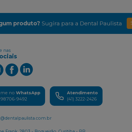
lgum produto?
Sugira para a
Dental Paulista
 nas
ociais
ame no
WhatsApp
Atendimento
) 98706-9492
(41) 3222-2426
@dentalpaulista.com.br
e Frank, 2803 - Boqueirão, Curitiba - PR