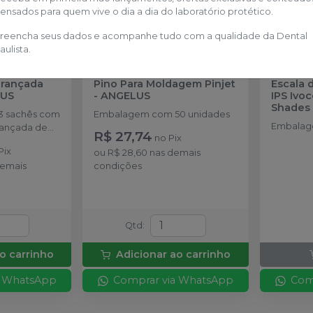
ensados para quem vive o dia a dia do laboratório protético.
reencha seus dados e acompanhe tudo com a qualidade da Dental
aulista.
Trançada
Pino Para Moldagem Pinjet
Escala 
US
-
ANGELUS
IPS Ivo
Shades
 sachês com
Embalagem com 50 unidades
Embalage
trançada de
R$ 27,74
no
Pix
Pix
ou
R$ 28,60
nas demais
demais
condições
Qtd
:
o carrinho
Adicionar ao carrinho
a WhatsApp
Comprar via WhatsApp
Com