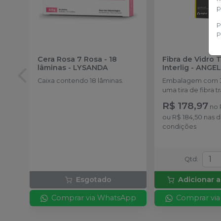
p
P
P
Cera Rosa 7 Rosa - 18
Fibra de Vidro 
lâminas
-
LYSANDA
Interlig
-
ANGEL
Caixa contendo 18 lâminas.
Embalagem com 3
uma tira de fibra 
8,5 cm cada
R$ 178,97
no
ou
R$ 184,50
nas 
condições
Qtd
:
Esgotado
Adicionar a
Comprar via WhatsApp
Comprar vi