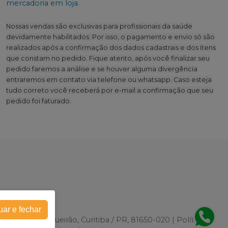
mercadoria em loja.
Nossas vendas são exclusivas para profissionais da saúde
devidamente habilitados. Por isso, o pagamento e envio só são
realizados após a confirmação dos dados cadastrais e dos itens
que constam no pedido. Fique atento, após você finalizar seu
pedido faremos a análise e se houver alguma divergência
entraremos em contato via telefone ou whatsapp. Caso esteja
tudo correto você receberá por e-mail a confirmação que seu
pedido foi faturado.
uar e fechar
k, 2787 - Boqueirão, Curitiba / PR, 81650-020 | Política de