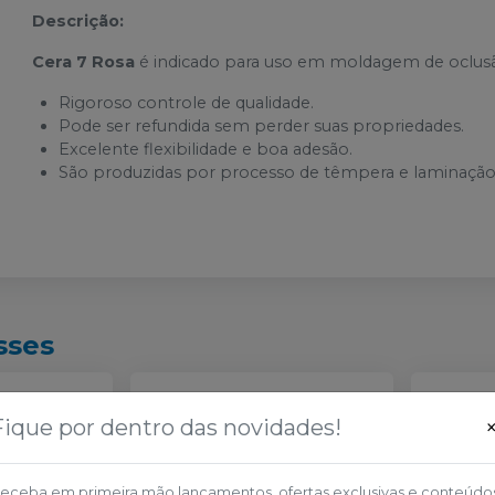
Descrição:
Cera 7 Rosa
é indicado para uso em moldagem de oclusão
Rigoroso controle de qualidade.
Pode ser refundida sem perder suas propriedades.
Excelente flexibilidade e boa adesão.
São produzidas por processo de têmpera e laminação
sses
Fique por dentro das novidades!
eceba em primeira mão lançamentos, ofertas exclusivas e conteúdo