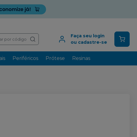
Faça seu login
ar por código
ou cadastre-se
is
Periféricos
Prótese
Resinas