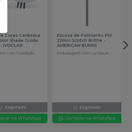
de Cores Cerâmica
Escova de Polimento PM
color Shade Guide
22mm Scotch Brithe
-
-
IVOCLAR
AMERICAN BURRS
m com 1 unidade.
Embalagem com 1 unidade.
Esgotado
Esgotado
prar via WhatsApp
Comprar via WhatsApp