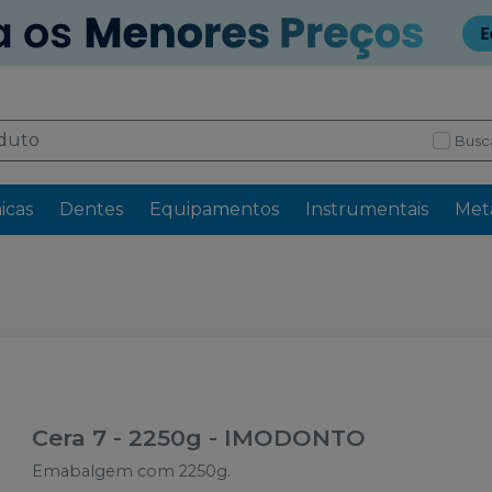
Busc
icas
Dentes
Equipamentos
Instrumentais
Meta
Cera 7 - 2250g
-
IMODONTO
Emabalgem com 2250g.