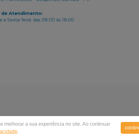
o de Atendimento
:
 a Sexta-feira: das 08:00 às 18:00
e melhorar a sua experiência no site. Ao continuar
contin
vacidade
.
buidora Dental Paulista
|
00.207.952/0001-80
| Rua Anne Fran