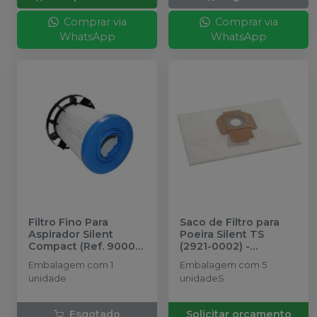
Comprar via
Comprar via
WhatsApp
WhatsApp
Filtro Fino Para
Saco de Filtro para
Aspirador Silent
Poeira Silent TS
Compact (Ref. 90002-
(2921-0002)
-
1635)
-
RENFERT
RENFERT
Embalagem com 1
Embalagem com 5
unidade
unidadeS
Esgotado
Solicitar orçamento