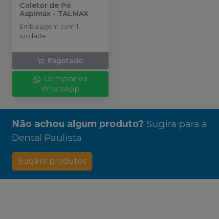
Coletor de Pó
Aspimax
-
TALMAX
Embalagem com 1
unidade.
Esgotado
Comprar via
WhatsApp
Não achou algum produto?
Sugira para a
Dental Paulista
Sugerir produtos