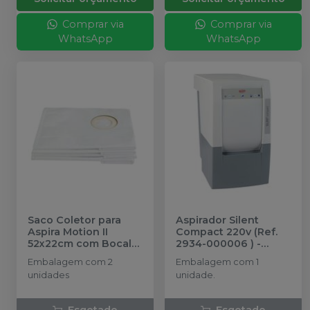
Comprar via
Comprar via
WhatsApp
WhatsApp
Saco Coletor para
Aspirador Silent
Aspira Motion II
Compact 220v (Ref.
52x22cm com Bocal
2934-000006 )
-
Lateral - 2 unidades
-
RENFERT
Embalagem com 2
Embalagem com 1
KOTA
unidades
unidade.
Esgotado
Esgotado