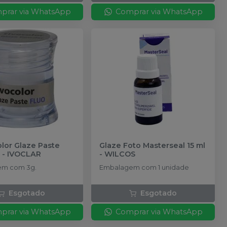
prar via WhatsApp
Comprar via WhatsApp
olor Glaze Paste
Glaze Foto Masterseal 15 ml
-
IVOCLAR
-
WILCOS
m com 3g.
Embalagem com 1 unidade
Esgotado
Esgotado
prar via WhatsApp
Comprar via WhatsApp