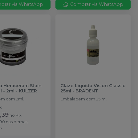
prar via WhatsApp
Comprar via WhatsApp
a Heraceram Stain
Glaze Líquido Vision Classic
l - 2ml
-
KULZER
25ml
-
BRADENT
m com 2ml.
Embalagem com 25 ml.
e
:
,39
no
Pix
,90
nas demais
s