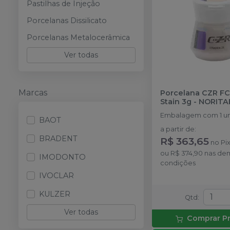
Pastilhas de Injeção
Porcelanas Dissilicato
Porcelanas Metalocerâmica
Ver todas
Marcas
Porcelana CZR FC
Stain 3g
-
NORITA
Embalagem com 1 u
BAOT
a partir de
:
BRADENT
R$ 363,65
no
Pi
ou
R$ 374,90
nas de
IMODONTO
condições
IVOCLAR
KULZER
Qtd
:
Ver todas
Comprar P