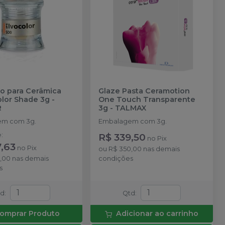
o para Cerâmica
Glaze Pasta Ceramotion
olor Shade 3g
-
One Touch Transparente
R
3g
-
TALMAX
m com 3g.
Embalagem com 3g.
e
:
R$ 339,50
no
Pix
,63
no
Pix
ou
R$ 350,00
nas demais
,00
nas demais
condições
s
td
:
Qtd
:
omprar Produto
Adicionar ao carrinho