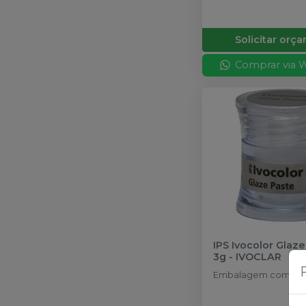
Solicitar orç
Comprar via 
IPS Ivocolor Glaze
3g
-
IVOCLAR
Embalagem com 3g.