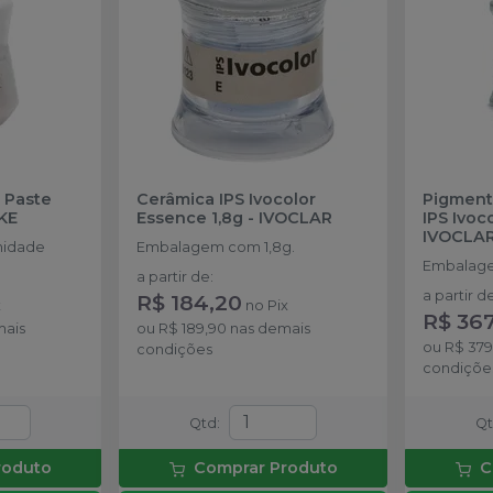
 Paste
Cerâmica IPS Ivocolor
Pigment
KE
Essence 1,8g
-
IVOCLAR
IPS Ivoc
IVOCLA
nidade
Embalagem com 1,8g.
Embalage
a partir de
:
a partir d
R$ 184,20
x
no
Pix
R$ 367
mais
ou
R$ 189,90
nas demais
ou
R$ 379
condições
condiçõe
Qtd
:
Q
roduto
Comprar Produto
C