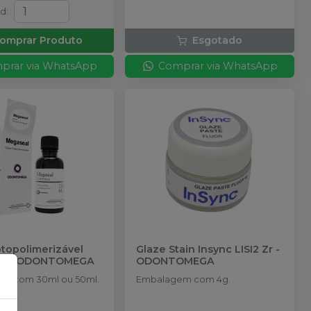
td
:
omprar Produto
Esgotado
prar via WhatsApp
Comprar via WhatsApp
topolimerizável
Glaze Stain Insync LISI2 Zr
-
l
-
ODONTOMEGA
ODONTOMEGA
×
m com 30ml ou 50ml.
Embalagem com 4g.