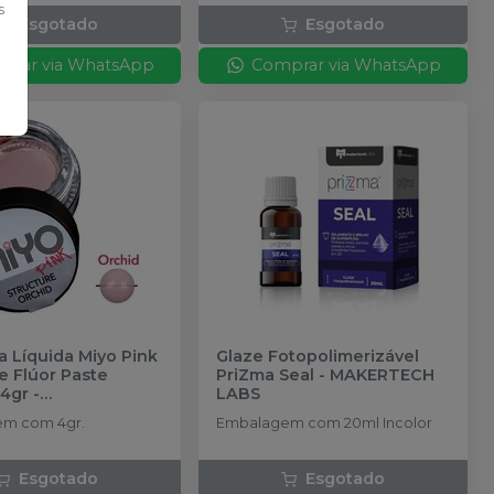
s
Esgotado
Esgotado
prar via WhatsApp
Comprar via WhatsApp
 Líquida Miyo Pink
Glaze Fotopolimerizável
e Flúor Paste
PriZma Seal
-
MAKERTECH
 4gr
-
LABS
OMEGA
m com 4gr.
Embalagem com 20ml Incolor
Esgotado
Esgotado