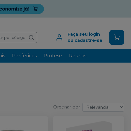
Faça seu login
ar por código
ou cadastre-se
is
Periféricos
Prótese
Resinas
Ordenar por