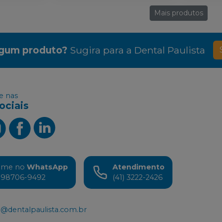
Mais produtos
lgum produto?
Sugira para a
Dental Paulista
 nas
ociais
ame no
WhatsApp
Atendimento
) 98706-9492
(41) 3222-2426
@dentalpaulista.com.br