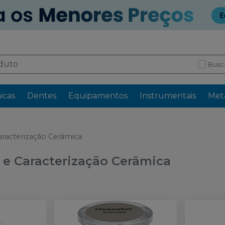
Busc
icas
Dentes
Equipamentos
Instrumentais
Meta
racterização Cerâmica
e Caracterização Cerâmica