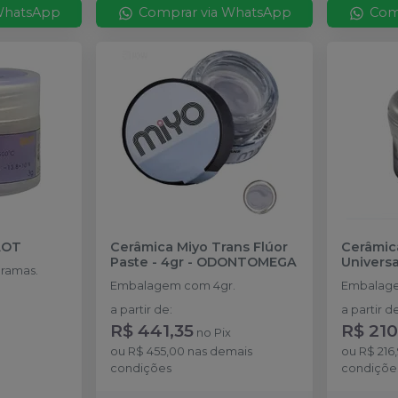
WhatsApp
Comprar via WhatsApp
Com
AOT
Cerâmica Miyo Trans Flúor
Cerâmic
Paste - 4gr
-
ODONTOMEGA
Universa
ramas.
Embalagem com 4gr.
Embalage
a partir de
:
a partir d
R$ 441,35
R$ 210
no
Pix
ou
R$ 455,00
nas demais
ou
R$ 216
condições
condiçõe