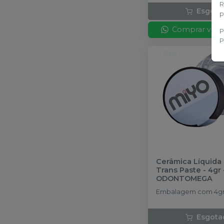
R
Esgota
p
Comprar via 
P
P
Cerâmica Líquida 
Trans Paste - 4gr
ODONTOMEGA
Embalagem com 4gr
Esgota