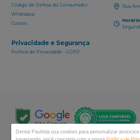
Código de Defesa do Consumidor
Rua Ann
Whatsapp
Horári
Cursos
Segunda
Privacidade e Segurança
Política de Privacidade - LGPD
Dental Paulista
usa cookies para personalizar anúncios 
navegando, você concorda com a nossa
Política de Pri