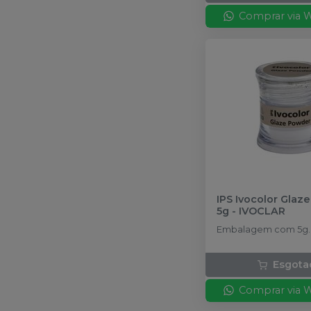
Comprar via 
IPS Ivocolor Glaz
5g
-
IVOCLAR
Embalagem com 5g.
Esgota
Comprar via 