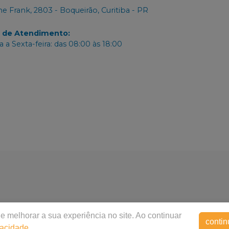
e Frank, 2803 - Boqueirão, Curitiba - PR
o de Atendimento
:
 a Sexta-feira: das 08:00 às 18:00
e melhorar a sua experiência no site. Ao continuar
contin
vacidade
.