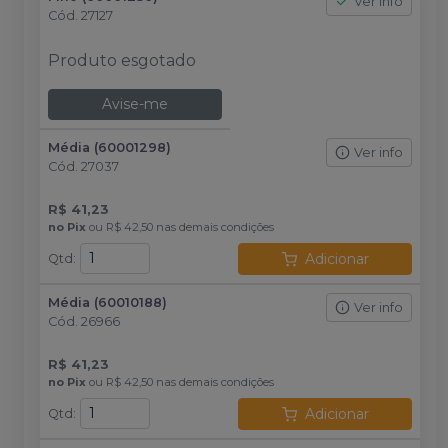
Ver info
Cód.
27127
Produto esgotado
Avise-me
Média (60001298)
Ver info
Cód.
27037
R$ 41,23
no
Pix
ou
R$ 42,50
nas demais condições
Adicionar
Qtd
:
Média (60010188)
Ver info
Cód.
26966
R$ 41,23
no
Pix
ou
R$ 42,50
nas demais condições
Adicionar
Qtd
: