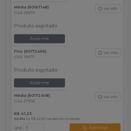
Média (60167148)
Ver info
Cód.
26970
Produto esgotado
Avise-me
Fino (60172406)
Ver info
Cód.
39071
Produto esgotado
Avise-me
Média (60172408)
Ver info
Cód.
27050
R$ 41,23
no
Pix
ou
R$ 42,50
nas demais condições
Adicionar
Qtd
: