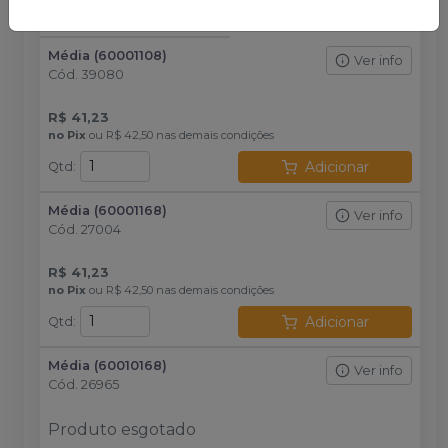
Avise-me
Média (60001108)
Ver info
Cód.
39080
R$ 41,23
no
Pix
ou
R$ 42,50
nas demais condições
Adicionar
Qtd
:
Média (60001168)
Ver info
Cód.
27004
R$ 41,23
no
Pix
ou
R$ 42,50
nas demais condições
Adicionar
Qtd
:
Média (60010168)
Ver info
Cód.
26965
Produto esgotado