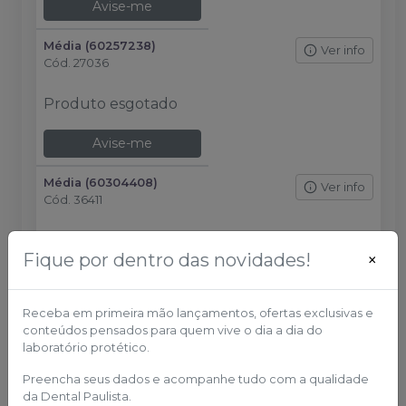
Avise-me
Média (60257238)
Ver info
Cód.
27036
Produto esgotado
Avise-me
Média (60304408)
Ver info
Cód.
36411
Produto esgotado
Fique por dentro das novidades!
×
Avise-me
Receba em primeira mão lançamentos, ofertas exclusivas e
Média (60304608)
Ver info
conteúdos pensados para quem vive o dia a dia do
Cód.
26957
laboratório protético.
Produto esgotado
Preencha seus dados e acompanhe tudo com a qualidade
da Dental Paulista.