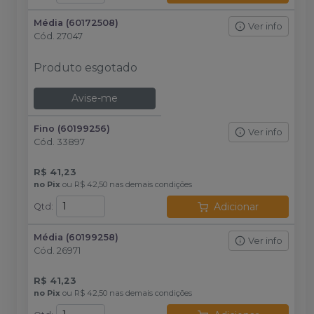
Média (60172508)
Ver info
Cód.
27047
Produto esgotado
Avise-me
Fino (60199256)
Ver info
Cód.
33897
R$ 41,23
no
Pix
ou
R$ 42,50
nas demais condições
Adicionar
Qtd
:
Média (60199258)
Ver info
Cód.
26971
R$ 41,23
no
Pix
ou
R$ 42,50
nas demais condições