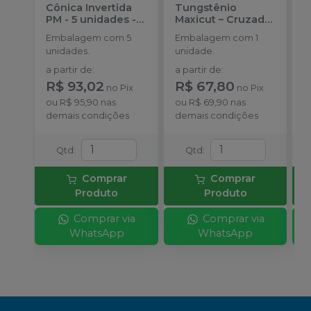
Cônica Invertida
Tungstênio
T
PM - 5 unidades
-
Maxicut – Cruzado
C
JET
Médio
-
AMERICAN
A
Embalagem com 5
Embalagem com 1
B
BURRS
unidades.
unidade.
a
a partir de
:
a partir de
:
R$ 93,02
R$ 67,80
no
Pix
no
Pix
o
ou
R$ 95,90
nas
ou
R$ 69,90
nas
d
demais condições
demais condições
Qtd
:
Qtd
:
Comprar
Comprar
Produto
Produto
Comprar via
Comprar via
WhatsApp
WhatsApp