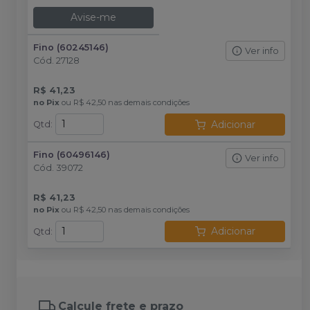
Avise-me
Fino (60245146)
Ver info
Cód.
27128
R$ 41,23
no
Pix
ou
R$ 42,50
nas demais condições
Adicionar
Qtd
:
Fino (60496146)
Ver info
Cód.
39072
R$ 41,23
no
Pix
ou
R$ 42,50
nas demais condições
Adicionar
Qtd
:
Calcule frete e prazo