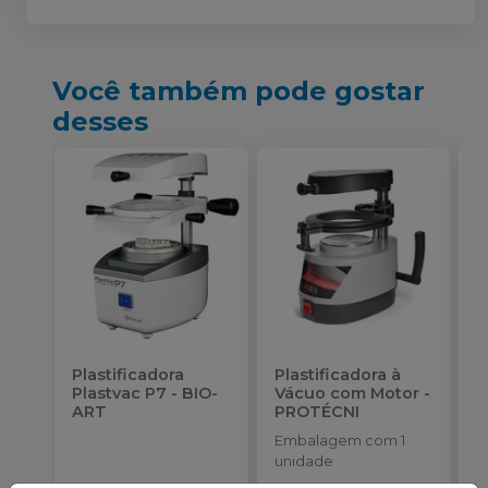
Você também pode gostar
desses
Plastificadora
Plastificadora à
B
Plastvac P7
-
BIO-
Vácuo com Motor
-
P
ART
PROTÉCNI
d
E
Embalagem com 1
E
unidade
u