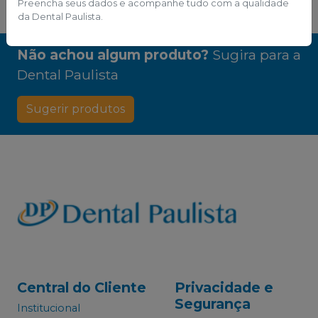
Preencha seus dados e acompanhe tudo com a qualidade
da Dental Paulista.
Não achou algum produto?
Sugira para a
Dental Paulista
Sugerir produtos
Central do Cliente
Privacidade e
Segurança
Institucional