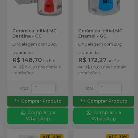
Cerâmica Initial MC
Cerâmica Initial MC
Dentina
-
GC
Enamel
-
GC
Embalagem com 20g.
Embalagem com 20g.
a partir de
:
a partir de
:
R$ 148,70
R$ 172,27
no
Pix
no
Pix
ou
R$ 153,30
nas demais
ou
R$ 177,60
nas demais
condições
condições
Qtd
:
Qtd
:
Comprar Produto
Comprar Produto
Comprar via
Comprar via
WhatsApp
WhatsApp
ATÉ
-
40
%
ATÉ
-
39
%