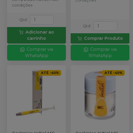
condições
condições
Qtd
:
Qtd
:
Adicionar ao
carrinho
Comprar Produto
Comprar via
Comprar via
WhatsApp
WhatsApp
ATÉ
-
40
%
ATÉ
-
40
%