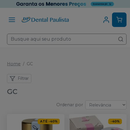
Home
GC
Filtrar
GC
Ordenar por
ATÉ
-
40
%
-
40
%