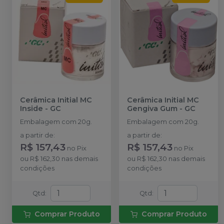
Cerâmica Initial MC
Cerâmica Initial MC
Inside
-
GC
Gengiva Gum
-
GC
Embalagem com 20g.
Embalagem com 20g.
a partir de
:
a partir de
:
R$ 157,43
R$ 157,43
no
Pix
no
Pix
ou
R$ 162,30
nas demais
ou
R$ 162,30
nas demais
condições
condições
Qtd
:
Qtd
:
Comprar Produto
Comprar Produto