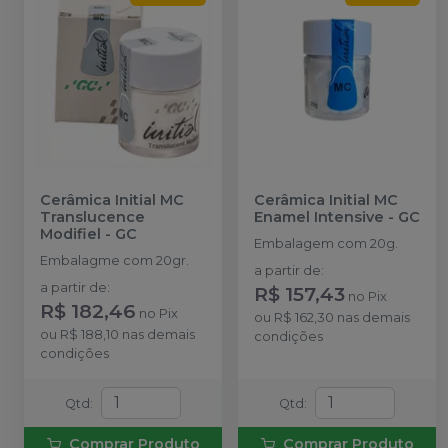
Cerâmica Initial MC
Cerâmica Initial MC
Translucence
Enamel Intensive
-
GC
Modifiel
-
GC
Embalagem com 20g.
Embalagme com 20gr.
a partir de
:
a partir de
:
R$ 157,43
no
Pix
R$ 182,46
no
Pix
ou
R$ 162,30
nas demais
ou
R$ 188,10
nas demais
condições
condições
Qtd
:
Qtd
:
Comprar Produto
Comprar Produto