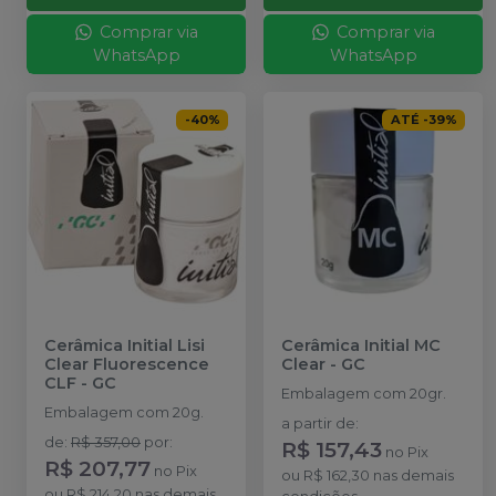
Comprar via
Comprar via
WhatsApp
WhatsApp
-
40
%
ATÉ
-
39
%
Cerâmica Initial Lisi
Cerâmica Initial MC
Clear Fluorescence
Clear
-
GC
CLF
-
GC
Embalagem com 20gr.
Embalagem com 20g.
a partir de
:
de
:
R$ 357,00
por
:
R$ 157,43
no
Pix
R$ 207,77
no
Pix
ou
R$ 162,30
nas demais
ou
R$ 214,20
nas demais