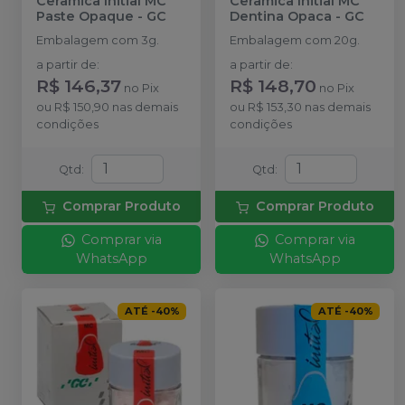
Cerâmica Initial MC
Cerâmica Initial MC
Paste Opaque
-
GC
Dentina Opaca
-
GC
Embalagem com 3g.
Embalagem com 20g.
a partir de
:
a partir de
:
R$ 146,37
R$ 148,70
no
Pix
no
Pix
ou
R$ 150,90
nas demais
ou
R$ 153,30
nas demais
condições
condições
Qtd
:
Qtd
:
Comprar Produto
Comprar Produto
Comprar via
Comprar via
WhatsApp
WhatsApp
ATÉ
-
40
%
ATÉ
-
40
%