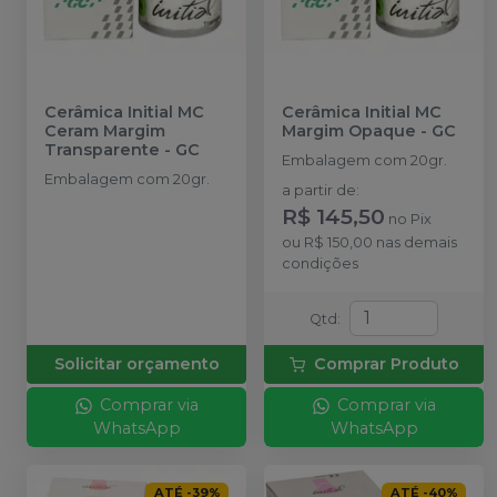
Cerâmica Initial MC
Cerâmica Initial MC
Ceram Margim
Margim Opaque
-
GC
Transparente
-
GC
Embalagem com 20gr.
Embalagem com 20gr.
a partir de
:
R$ 145,50
no
Pix
ou
R$ 150,00
nas demais
condições
Qtd
:
Solicitar orçamento
Comprar Produto
Comprar via
Comprar via
WhatsApp
WhatsApp
ATÉ
-
39
%
ATÉ
-
40
%