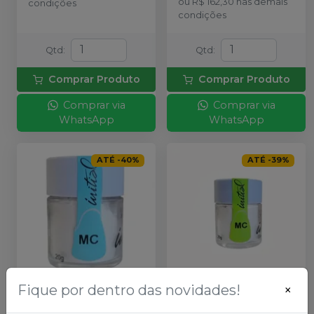
ou
R$ 162,30
nas demais
condições
condições
Qtd
:
Qtd
:
Comprar Produto
Comprar Produto
Comprar via
Comprar via
WhatsApp
WhatsApp
ATÉ
-
40
%
ATÉ
-
39
%
Fique por dentro das novidades!
×
Cerâmica Initial MC
Cerâmica Initial MC