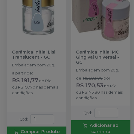
Cerâmica Initial Lisi
Cerâmica Initial MC
Translucent
-
GC
Gingival Universal
-
GC
Embalagem com 20g.
Embalagem com 20g.
a partir de
:
de
:
R$ 293,00
por
:
R$ 191,77
no
Pix
R$ 170,53
no
Pix
ou
R$ 197,70
nas demais
ou
R$ 175,80
nas demais
condições
condições
Qtd
:
Qtd
:
Adicionar ao
Comprar Produto
carrinho