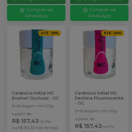
Comprar via
Comprar via
WhatsApp
WhatsApp
ATÉ
-
39
%
ATÉ
-
40
%
Cerâmica Initial MC
Cerâmica Initial MC
Enamel Occlusal
-
GC
Dentina Fluorescente
-
GC
Embalagem com 20g.
Embalagem com 20g.
a partir de
:
a partir de
:
R$ 157,43
no
Pix
R$ 157,43
no
Pix
ou
R$ 162,30
nas demais