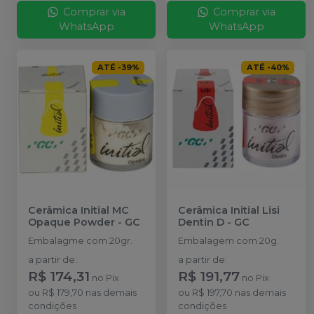
Comprar via
Comprar via
WhatsApp
WhatsApp
ATÉ
-
39
%
ATÉ
-
40
%
Cerâmica Initial MC
Cerâmica Initial Lisi
Opaque Powder
-
GC
Dentin D
-
GC
Embalagme com 20gr.
Embalagem com 20g.
a partir de
:
a partir de
:
R$ 174,31
R$ 191,77
no
Pix
no
Pix
ou
R$ 179,70
nas demais
ou
R$ 197,70
nas demais
condições
condições