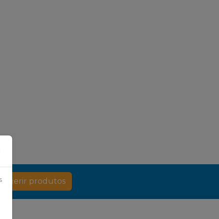
×
s
Sugerir produtos