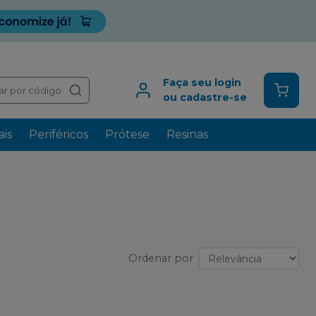
Faça seu login
ar por código
ou cadastre-se
is
Periféricos
Prótese
Resinas
Ordenar por