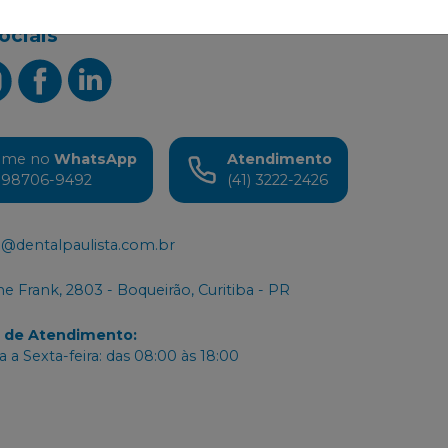
 nas
ociais
ame no
WhatsApp
Atendimento
) 98706-9492
(41) 3222-2426
@dentalpaulista.com.br
e Frank, 2803 - Boqueirão, Curitiba - PR
o de Atendimento
:
 a Sexta-feira: das 08:00 às 18:00