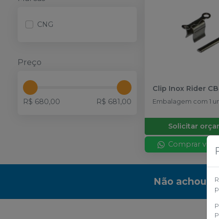
CNG
Preço
Clip Inox Rider C
R$ 680,00
R$ 681,00
Embalagem com 1 un
Solicitar orç
Comprar via 
Não achou a
R
p
P
P